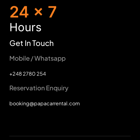
24 x 7
H
ours
Get In Touch
Mobile / Whatsapp
+248 2780 254
Reservation Enquiry
booking@papacarrental.com